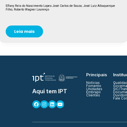
Elfany Reis do Nascimento Lopes José Carlos de Souza; José Luiz Albuquerque
Filho; Roberto Wagner Lourenço
Leia mais
Principais
Institu
Notícias
Qualida
Fomento
Governa
Unidades
SIC/Tra
Aqui tem IPT
Embrapii
Documen
Clientes
Ouvidor
Fale Co