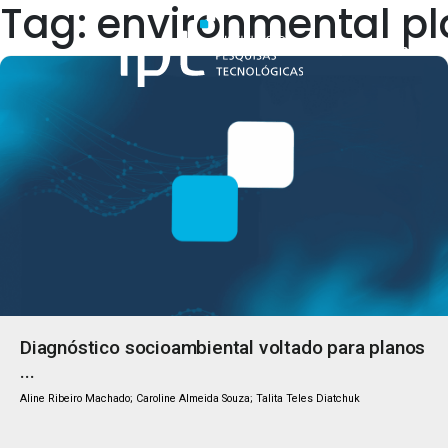
Tag: environmental p
Quem Somos
Diagnóstico socioambiental voltado para planos
...
Aline Ribeiro Machado; Caroline Almeida Souza; Talita Teles Diatchuk