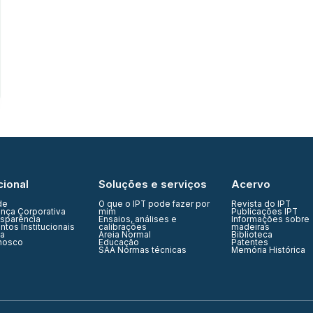
cional
Soluções e serviços
Acervo
de
O que o IPT pode fazer por
Revista do IPT
nça Corporativa
mim
Publicações IPT
nsparência
Ensaios, análises e
Informações sobre
tos Institucionais
calibrações
madeiras
ia
Areia Normal
Biblioteca
nosco
Educação
Patentes
SAA Normas técnicas
Memória Histórica