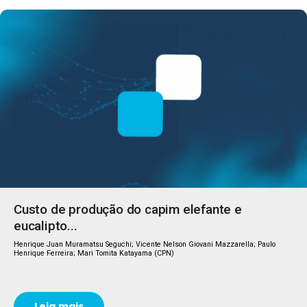
Custo de produção do capim elefante e
eucalipto...
Henrique Juan Muramatsu Seguchi; Vicente Nelson Giovani Mazzarella; Paulo
Henrique Ferreira; Mari Tomita Katayama (CPN)
Leia mais