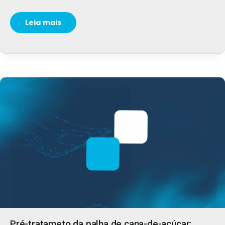
Leia mais
Pré-tratameto da palha de cana-de-açúcar: