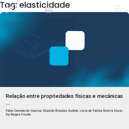
Tag: elasticidade
Relação entre propriedades físicas e mecânicas
...
Fábio Conrado de Queiroz; Eduardo Brandau Quitete; Lúcia de Fátima Silveira Dozzi;
Ely Borges Frazão