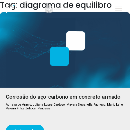
Tag: diagrama de equilibro
Corrosão do aço-carbono em concreto armado
Adriana de Araujo; Juliana Lopes Cardoso; Mayara Stecanella Pacheco; Mario Leite
Pereira Filho; Zehbour Panossian