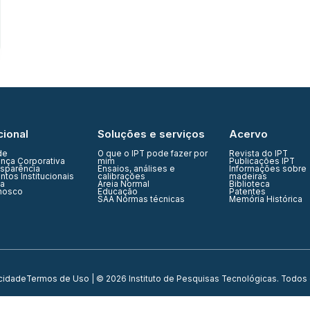
cional
Soluções e serviços
Acervo
de
O que o IPT pode fazer por
Revista do IPT
nça Corporativa
mim
Publicações IPT
nsparência
Ensaios, análises e
Informações sobre
tos Institucionais
calibrações
madeiras
ia
Areia Normal
Biblioteca
nosco
Educação
Patentes
SAA Normas técnicas
Memória Histórica
acidade
Termos de Uso
| © 2026 Instituto de Pesquisas Tecnológicas. Todos 