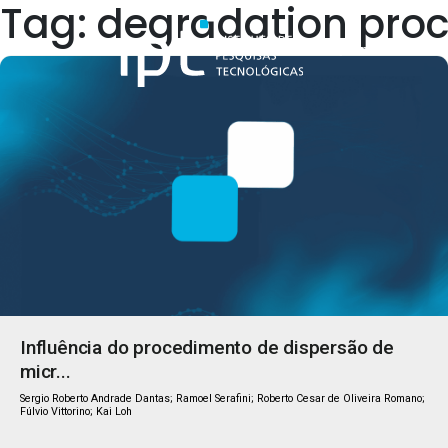
Tag: degradation pro
Quem Somos
Influência do procedimento de dispersão de
micr...
Sergio Roberto Andrade Dantas; Ramoel Serafini; Roberto Cesar de Oliveira Romano;
Fúlvio Vittorino; Kai Loh