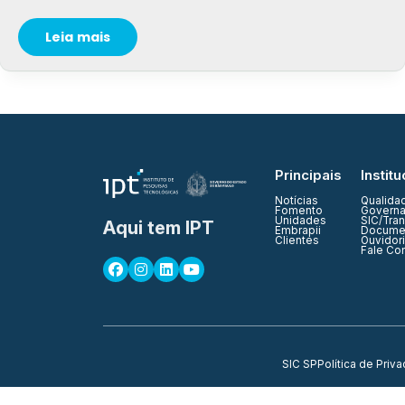
Leia mais
Principais
Institu
Notícias
Qualida
Fomento
Governa
Unidades
SIC/Tra
Aqui tem IPT
Embrapii
Documen
Clientes
Ouvidor
Fale Co
SIC SP
Política de Priv