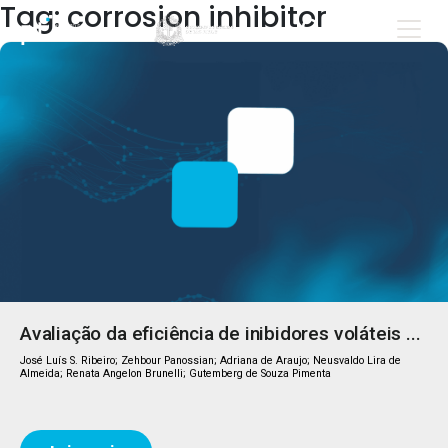
Tag: corrosion inhibitor
Avaliação da eficiência de inibidores voláteis ...
José Luís S. Ribeiro; Zehbour Panossian; Adriana de Araujo; Neusvaldo Lira de
Almeida; Renata Angelon Brunelli; Gutemberg de Souza Pimenta