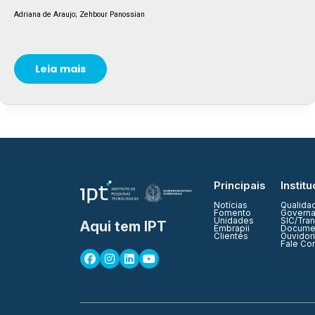
Adriana de Araujo; Zehbour Panossian
Leia mais
Principais
Institu
Notícias
Qualida
Fomento
Governa
Unidades
SIC/Tra
Aqui tem IPT
Embrapii
Documen
Clientes
Ouvidor
Fale Co