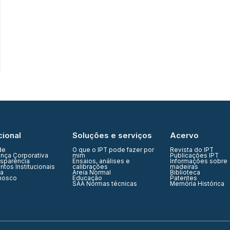
cional
Soluções e serviços
Acervo
de
O que o IPT pode fazer por
Revista do IPT
nça Corporativa
mim
Publicações IPT
nsparência
Ensaios, análises e
Informações sobre
tos Institucionais
calibrações
madeiras
ia
Areia Normal
Biblioteca
nosco
Educação
Patentes
SAA Normas técnicas
Memória Histórica