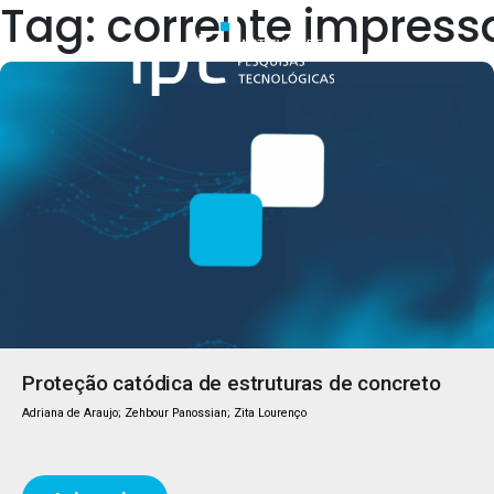
Tag: corrente impress
Quem Somos
Proteção catódica de estruturas de concreto
Adriana de Araujo; Zehbour Panossian; Zita Lourenço