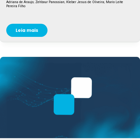
Adriana de Araujo; Zehbour Panossian; Kleber Jesus de Oliveira; Mario Leite
Pereira Filho
Leia mais