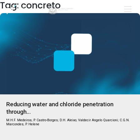
Tag: concreto
Reducing water and chloride penetration
through...
M.H.F. Medeiros; P. Castro-Borges; D.H. Aleixo; Valdecir Angelo Quarcioni; C.G.N.
Marcondes; P. Helene