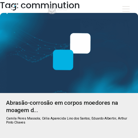
Tag: comminution
Abrasão-corrosão em corpos moedores na
moagem d...
Camila Peres Massola; Célia Aparecida Lino dos Santos; Eduardo Albertin; Arthur
Pinto Chaves