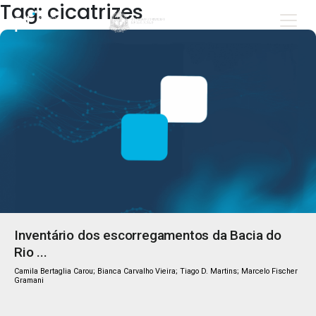
Tag: cicatrizes
Inventário dos escorregamentos da Bacia do
Rio ...
Camila Bertaglia Carou; Bianca Carvalho Vieira; Tiago D. Martins; Marcelo Fischer
Gramani