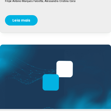
Filipe Antonio Marques Falcetta; Alessandra Cristina Corsi
Leia mais