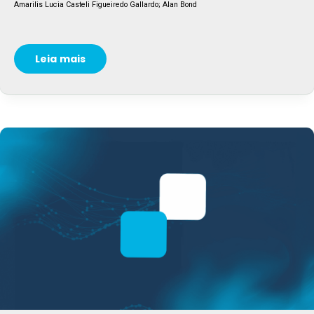
Amarilis Lucia Casteli Figueiredo Gallardo; Alan Bond
Leia mais