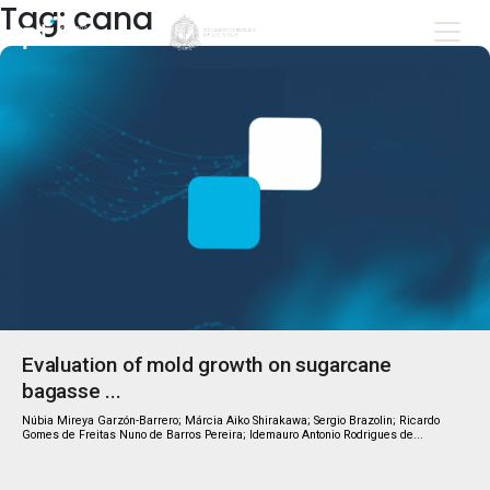
Tag: cana
Evaluation of mold growth on sugarcane
bagasse ...
Núbia Mireya Garzón-Barrero; Márcia Aiko Shirakawa; Sergio Brazolin; Ricardo
Gomes de Freitas Nuno de Barros Pereira; Idemauro Antonio Rodrigues de...