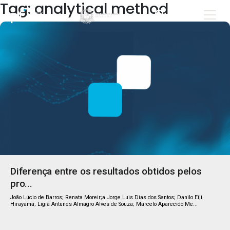
Tag: analytical method
Diferença entre os resultados obtidos pelos
pro...
João Lúcio de Barros; Renata Moreir;a Jorge Luis Dias dos Santos; Danilo Eiji
Hirayama; Ligia Antunes Almagro Alves de Souza; Marcelo Aparecido Me...