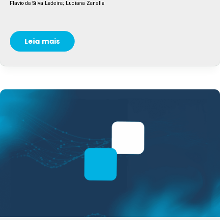
Flavio da Silva Ladeira; Luciana Zanella
Leia mais