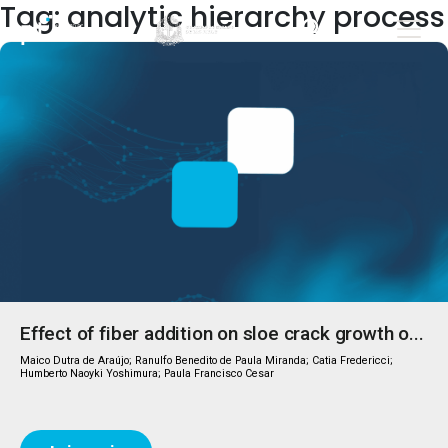
Tag: analytic hierarchy process
Effect of fiber addition on sloe crack growth o...
Maico Dutra de Araújo; Ranulfo Benedito de Paula Miranda; Catia Fredericci;
Humberto Naoyki Yoshimura; Paula Francisco Cesar