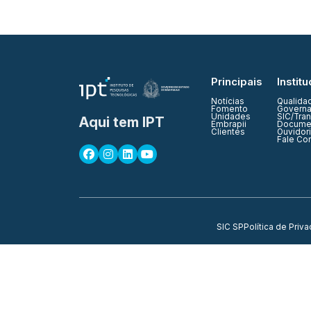
Principais
Institu
Notícias
Qualida
Fomento
Governa
Unidades
SIC/Tra
Aqui tem IPT
Embrapii
Documen
Clientes
Ouvidor
Fale Co
SIC SP
Política de Priv