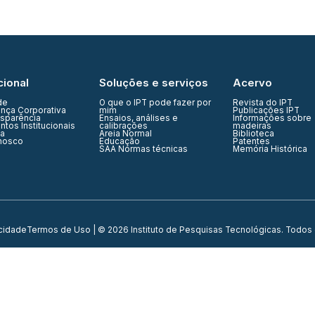
cional
Soluções e serviços
Acervo
de
O que o IPT pode fazer por
Revista do IPT
nça Corporativa
mim
Publicações IPT
nsparência
Ensaios, análises e
Informações sobre
tos Institucionais
calibrações
madeiras
ia
Areia Normal
Biblioteca
nosco
Educação
Patentes
SAA Normas técnicas
Memória Histórica
acidade
Termos de Uso
| © 2026 Instituto de Pesquisas Tecnológicas. Todos 