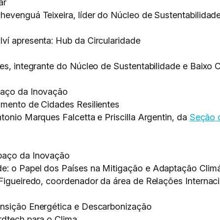
ar
hevenguá Teixeira, líder do Núcleo de Sustentabilida
ví apresenta: Hub da Circularidade
ães, integrante do Núcleo de Sustentabilidade e Baixo
paço da Inovação
amento de Cidades Resilientes
tonio Marques Falcetta e Priscilla Argentin, da
Seção d
spaço da Inovação
e: o Papel dos Países na Mitigação e Adaptação Climá
 Figueiredo, coordenador da área de Relações Internac
ansição Energética e Descarbonização
rdtech para o Clima