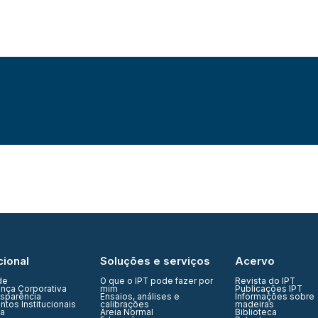
cional
Soluções e serviços
Acervo
de
O que o IPT pode fazer por
Revista do IPT
nça Corporativa
mim
Publicações IPT
nsparência
Ensaios, análises e
Informações sobre
tos Institucionais
calibrações
madeiras
ia
Areia Normal
Biblioteca