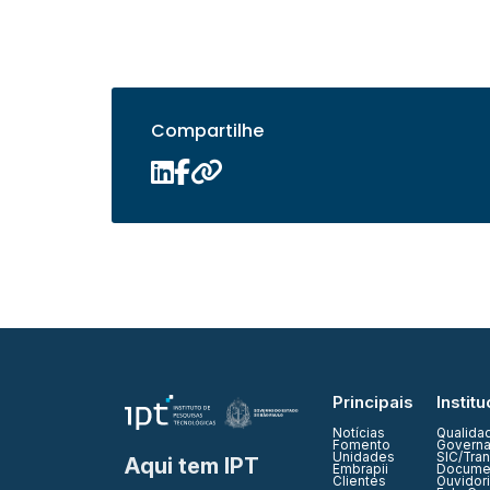
Compartilhe
Principais
Institu
Notícias
Qualida
Fomento
Governa
Unidades
SIC/Tra
Aqui tem IPT
Embrapii
Documen
Clientes
Ouvidor