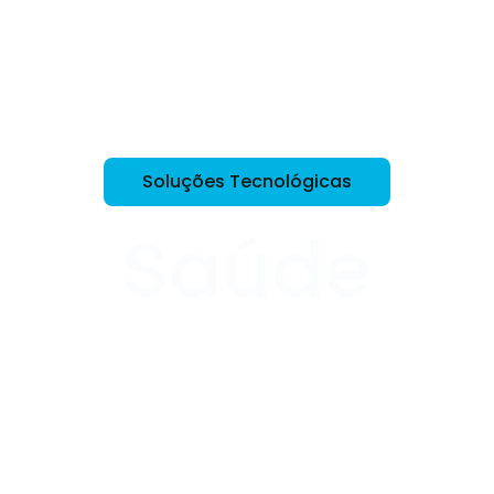
IPT Open
Unidades
Núcleos
Laboratórios
Soluções
Soluções Tecnológicas
Saúde