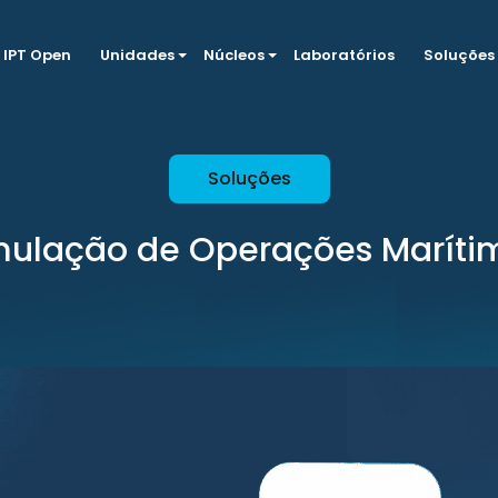
IPT Open
Unidades
Núcleos
Laboratórios
Soluções
Soluções
mulação de Operações Maríti