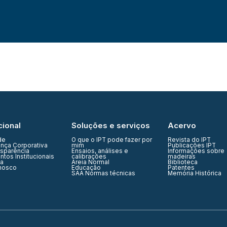
cional
Soluções e serviços
Acervo
de
O que o IPT pode fazer por
Revista do IPT
nça Corporativa
mim
Publicações IPT
nsparência
Ensaios, análises e
Informações sobre
tos Institucionais
calibrações
madeiras
ia
Areia Normal
Biblioteca
nosco
Educação
Patentes
SAA Normas técnicas
Memória Histórica