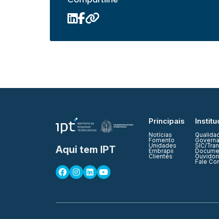
Principais
Institu
Notícias
Qualida
Fomento
Governa
Unidades
SIC/Tra
Aqui tem IPT
Embrapii
Documen
Clientes
Ouvidor
Fale Co