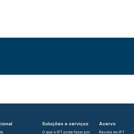
cional
Soluções e serviços
Acervo
de
O que o IPT pode fazer por
Revista do IPT