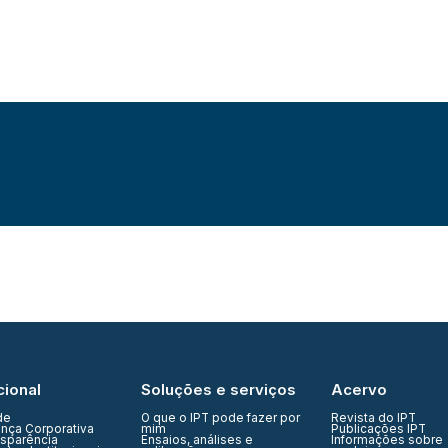
cional
Soluções e serviços
Acervo
de
O que o IPT pode fazer por
Revista do IPT
nça Corporativa
mim
Publicações IPT
nsparência
Ensaios, análises e
Informações sobre