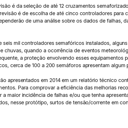
visão é da seleção de até 12 cruzamentos semaforizado
 previsão é de escolha de até cinco controladores para
dependerão de uma análise sobre os dados de falhas, da
 seis mil controladores semafóricos instalados, algun
 de chuvas, quando a ocorrência de eventos meteoroló
requente, a proteção envolvendo esses equipamentos p
ticos, cerca de 100 a 200 semáforos apresentam algum 
erão apresentados em 2014 em um relatório técnico c
entos. Para comprovar a eficiência das melhorias rec
 a maior incidência de falhas e/ou que tenha apresen
dos, nesse protótipo, surtos de tensão/corrente em con