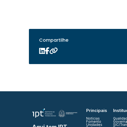
Compartilhe
Principais
Institu
Notícias
Qualida
Fomento
Governa
Unidades
SIC/Tra
Aqui tem IPT