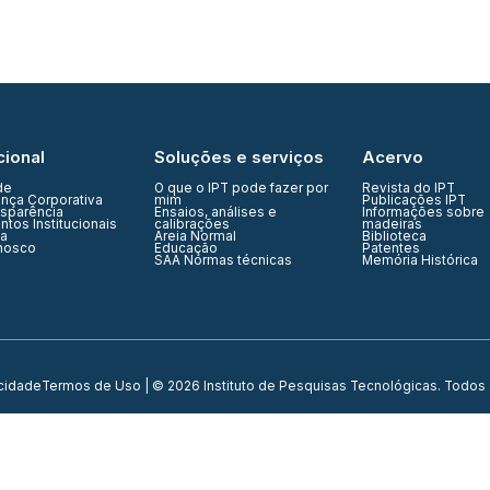
cional
Soluções e serviços
Acervo
de
O que o IPT pode fazer por
Revista do IPT
nça Corporativa
mim
Publicações IPT
nsparência
Ensaios, análises e
Informações sobre
tos Institucionais
calibrações
madeiras
ia
Areia Normal
Biblioteca
nosco
Educação
Patentes
SAA Normas técnicas
Memória Histórica
acidade
Termos de Uso
| © 2026 Instituto de Pesquisas Tecnológicas. Todos 