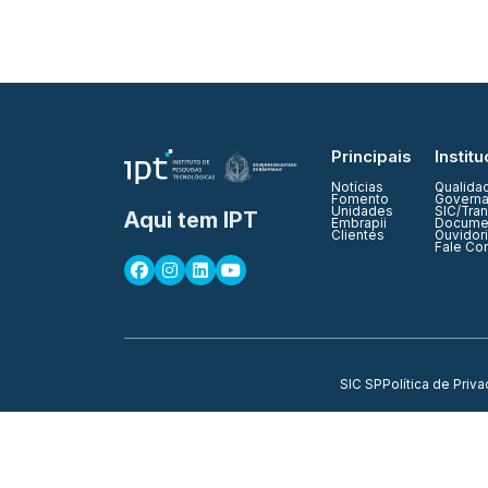
Principais
Institu
Notícias
Qualida
Fomento
Governa
Unidades
SIC/Tra
Aqui tem IPT
Embrapii
Documen
Clientes
Ouvidor
Fale Co
SIC SP
Política de Priv