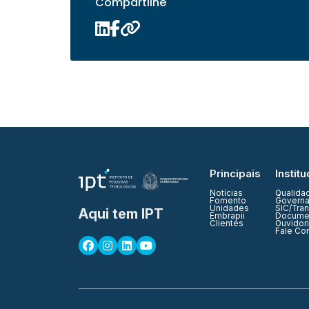
Compartilhe
Principais
Institu
Notícias
Qualida
Fomento
Governa
Unidades
SIC/Tra
Aqui tem IPT
Embrapii
Documen
Clientes
Ouvidor
Fale Co