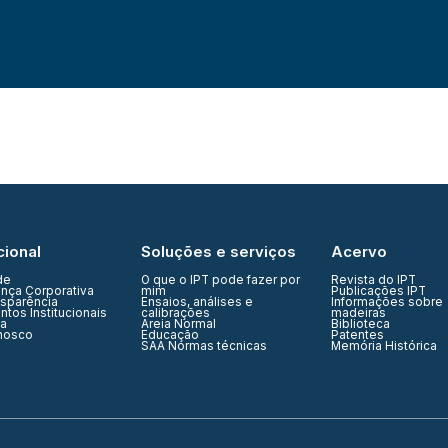
cional
Soluções e serviços
Acervo
de
O que o IPT pode fazer por
Revista do IPT
nça Corporativa
mim
Publicações IPT
nsparência
Ensaios, análises e
Informações sobre
tos Institucionais
calibrações
madeiras
ia
Areia Normal
Biblioteca
nosco
Educação
Patentes
SAA Normas técnicas
Memória Histórica