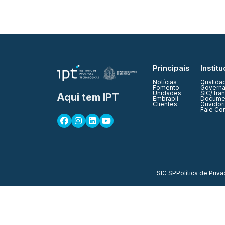
Principais
Institu
Notícias
Qualida
Fomento
Governa
Unidades
SIC/Tra
Aqui tem IPT
Embrapii
Documen
Clientes
Ouvidor
Fale Co
SIC SP
Política de Priv