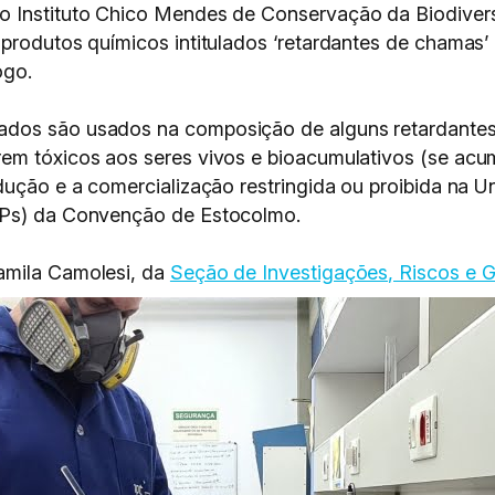
o Instituto Chico Mendes de Conservação da Biodiver
produtos químicos intitulados ‘retardantes de chamas’ 
ogo.
ados são usados na composição de alguns retardantes
rem tóxicos aos seres vivos e bioacumulativos (se ac
dução e a comercialização restringida ou proibida na Un
OPs) da Convenção de Estocolmo.
amila Camolesi, da
Seção de Investigações, Riscos e 