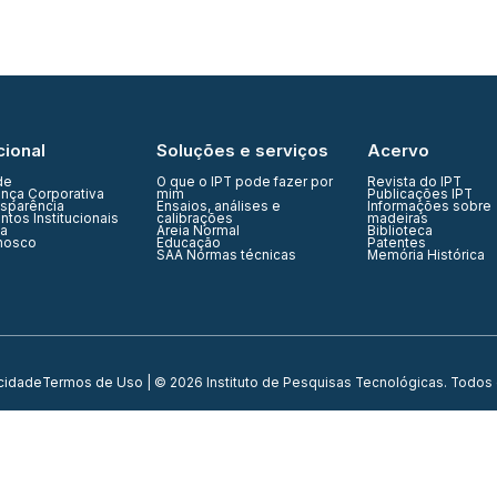
cional
Soluções e serviços
Acervo
de
O que o IPT pode fazer por
Revista do IPT
nça Corporativa
mim
Publicações IPT
nsparência
Ensaios, análises e
Informações sobre
tos Institucionais
calibrações
madeiras
ia
Areia Normal
Biblioteca
nosco
Educação
Patentes
SAA Normas técnicas
Memória Histórica
acidade
Termos de Uso
| © 2026 Instituto de Pesquisas Tecnológicas. Todos 