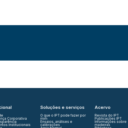
cional
Soluções e serviços
Acervo
de
O que o IPT pode fazer por
Revista do IPT
nça Corporativa
mim
Publicações IPT
nsparência
Ensaios, análises e
Informações sobre
tos Institucionais
calibrações
madeiras