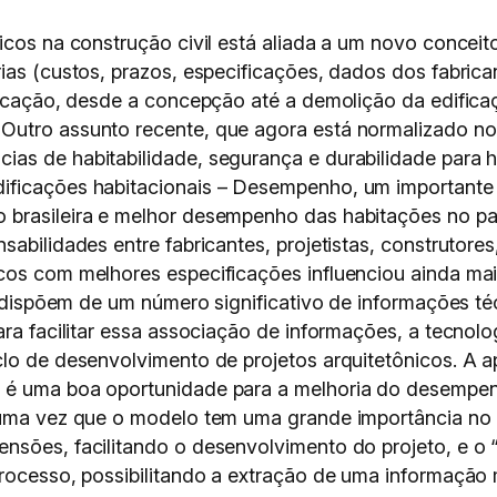
icos na construção civil está aliada a um novo conceit
rias (custos, prazos, especificações, dados dos fabri
ficação, desde a concepção até a demolição da edificaç
Outro assunto recente, que agora está normalizado no
as de habitabilidade, segurança e durabilidade para 
ificações habitacionais – Desempenho, um importante 
 brasileira e melhor desempenho das habitações no pa
abilidades entre fabricantes, projetistas, construtores
cos com melhores especificações influenciou ainda ma
as dispõem de um número significativo de informações t
ra facilitar essa associação de informações, a tecnolog
iclo de desenvolvimento de projetos arquitetônicos. 
o é uma boa oportunidade para a melhoria do desempe
, uma vez que o modelo tem uma grande importância no
nsões, facilitando o desenvolvimento do projeto, e o 
rocesso, possibilitando a extração de uma informação m