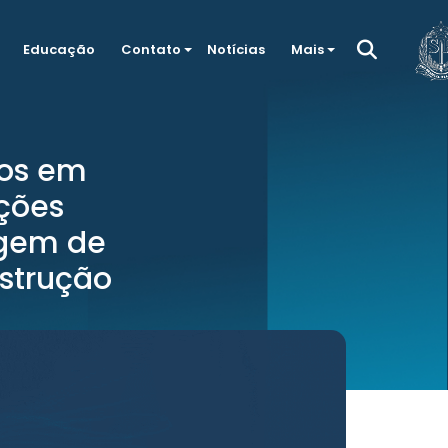
Educação
Contato
Notícias
Mais
dos em
ações
agem de
nstrução