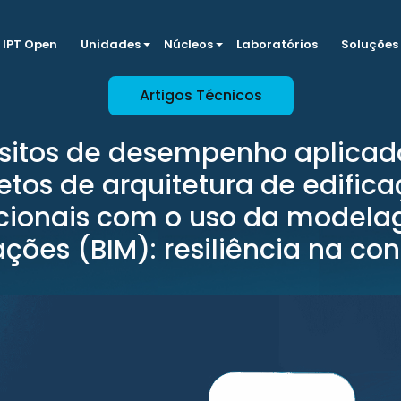
IPT Open
Unidades
Núcleos
Laboratórios
Soluções
Artigos Técnicos
sitos de desempenho aplica
etos de arquitetura de edific
cionais com o uso da model
ções (BIM): resiliência na co