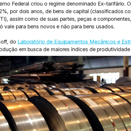
verno Federal criou o regime denominado Ex–tarifário. 
2%, por dois anos, de bens de capital (classificados c
TI), assim como de suas partes, peças e componentes
só vale para bens novos e não para bens usados.
off, do
Laboratório de Equipamentos Mecânicos e Estr
rodução em busca de maiores índices de produtividade 