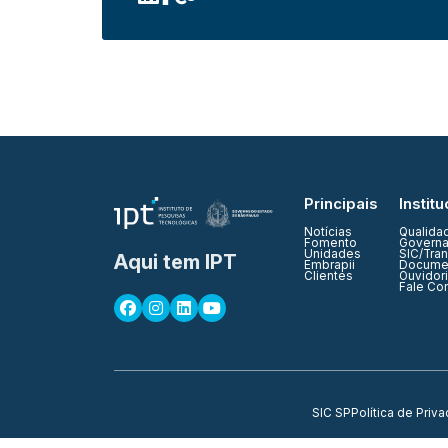
Principais
Institu
Notícias
Qualida
Fomento
Governa
Unidades
SIC/Tra
Aqui tem IPT
Embrapii
Documen
Clientes
Ouvidor
Fale Co
SIC SP
Política de Priv