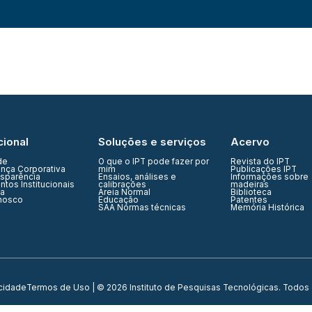
cional
Soluções e serviços
Acervo
de
O que o IPT pode fazer por
Revista do IPT
nça Corporativa
mim
Publicações IPT
nsparência
Ensaios, análises e
Informações sobre
tos Institucionais
calibrações
madeiras
ia
Areia Normal
Biblioteca
nosco
Educação
Patentes
SAA Normas técnicas
Memória Histórica
acidade
Termos de Uso
| © 2026 Instituto de Pesquisas Tecnológicas. Todos 