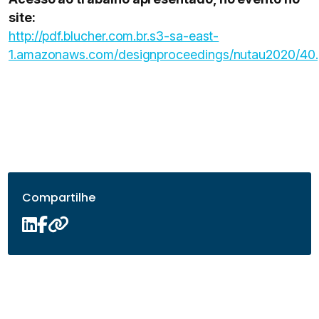
site:
http://pdf.blucher.com.br.s3-sa-east-
1.amazonaws.com/designproceedings/nutau2020/40.
Compartilhe