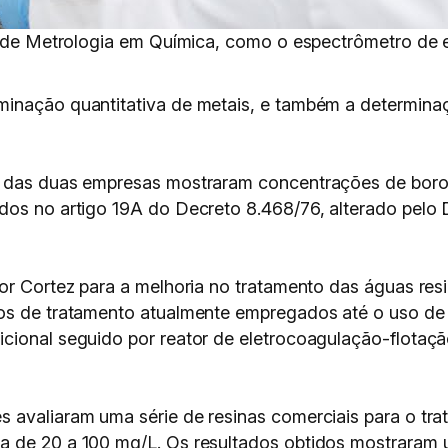
ro de Metrologia em Química, como o espectrômetro de
minação quantitativa de metais, e também a determina
s das duas empresas mostraram concentrações de boro,
dos no artigo 19A do Decreto 8.468/76, alterado pelo 
por Cortez para a melhoria no tratamento das águas res
cos de tratamento atualmente empregados até o uso d
cional seguido por reator de eletrocoagulação-flotaçã
s avaliaram uma série de resinas comerciais para o t
 de 20 a 100 mg/L. Os resultados obtidos mostraram u