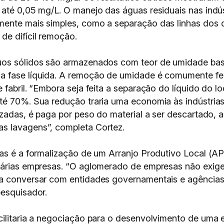
e até 0,05 mg/L. O manejo das águas residuais nas in
ente mais simples, como a separação das linhas dos di
de difícil remoção.
uos sólidos são armazenados com teor de umidade bast
a fase líquida. A remoção de umidade é comumente fei
e fabril. “Embora seja feita a separação do líquido d
té 70%. Sua redução traria uma economia às indústrias 
izadas, é paga por peso do material a ser descartado, 
s lavagens”, completa Cortez.
as é a formalização de um Arranjo Produtivo Local (APL
várias empresas. “O aglomerado de empresas não exige
ra conversar com entidades governamentais e agência
pesquisador.
cilitaria a negociação para o desenvolvimento de uma 