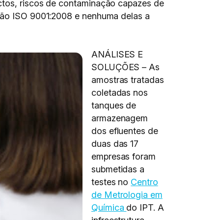
ectos, riscos de contaminação capazes de
ação ISO 9001:2008 e nenhuma delas a
ANÁLISES E
SOLUÇÕES – As
amostras tratadas
coletadas nos
tanques de
armazenagem
dos efluentes de
duas das 17
empresas foram
submetidas a
testes no
Centro
de Metrologia em
Química
do IPT. A