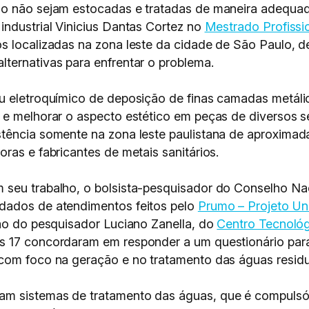
so não sejam estocadas e tratadas de maneira adequad
industrial Vinicius Dantas Cortez no
Mestrado Profissi
s localizadas na zona leste da cidade de São Paulo, d
ternativas para enfrentar o problema.
u eletroquímico de deposição de finas camadas metálic
 e melhorar o aspecto estético em peças de diversos s
stência somente na zona leste paulistana de aproximad
ras e fabricantes de metais sanitários.
 seu trabalho, o bolsista-pesquisador do Conselho Nac
dados de atendimentos feitos pelo
Prumo – Projeto U
ção do pesquisador Luciano Zanella, do
Centro Tecnoló
s 17 concordaram em responder a um questionário par
com foco na geração e no tratamento das águas residuai
m sistemas de tratamento das águas, que é compulsór