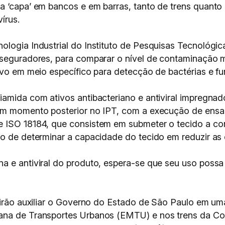
 ‘capa’ em bancos e em barras, tanto de trens quanto d
írus.
logia Industrial do Instituto de Pesquisas Tecnológica
 seguradores, para comparar o nível de contaminação m
ivo em meio específico para detecção de bactérias e fu
amida com ativos antibacteriano e antiviral impregnado
 em momento posterior no IPT, com a execução de ens
e ISO 18184, que consistem em submeter o tecido a co
o de determinar a capacidade do tecido em reduzir as c
a e antiviral do produto, espera-se que seu uso poss
T irão auxiliar o Governo do Estado de São Paulo em 
tana de Transportes Urbanos (EMTU) e nos trens da Co