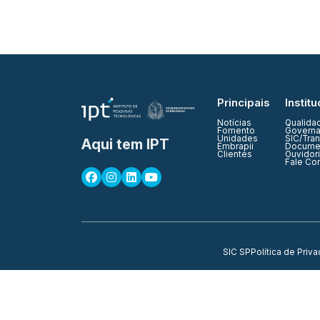
Principais
Institu
Notícias
Qualida
Fomento
Governa
Unidades
SIC/Tra
Aqui tem IPT
Embrapii
Documen
Clientes
Ouvidor
Fale Co
SIC SP
Política de Priv