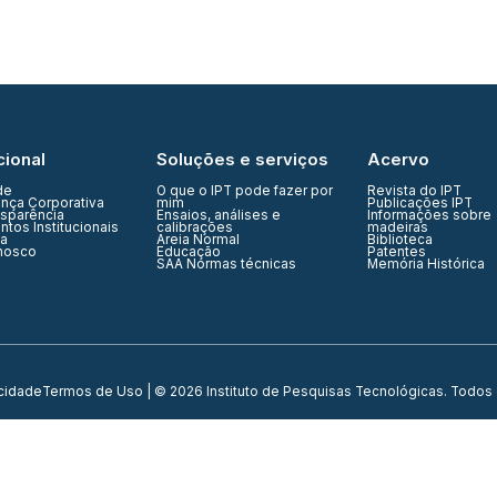
cional
Soluções e serviços
Acervo
de
O que o IPT pode fazer por
Revista do IPT
nça Corporativa
mim
Publicações IPT
nsparência
Ensaios, análises e
Informações sobre
tos Institucionais
calibrações
madeiras
ia
Areia Normal
Biblioteca
nosco
Educação
Patentes
SAA Normas técnicas
Memória Histórica
acidade
Termos de Uso
| © 2026 Instituto de Pesquisas Tecnológicas. Todos 