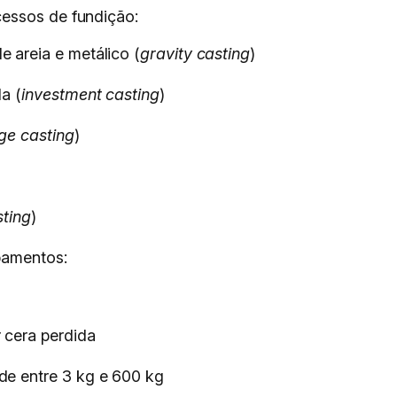
essos de fundição:
 areia e metálico (
gravity casting
)
a (
investment casting
)
uge casting
)
sting
)
pamentos:
 cera perdida
de entre 3 kg e 600 kg