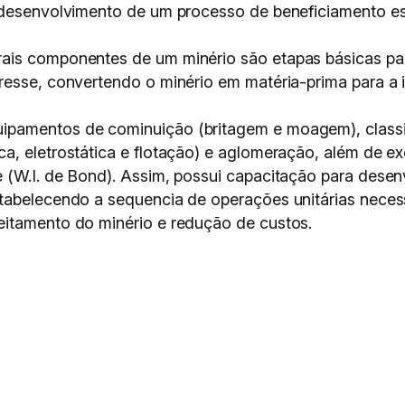
 desenvolvimento de um processo de beneficiamento es
ais componentes de um minério são etapas básicas par
resse, convertendo o minério em matéria-prima para a 
ipamentos de cominuição (britagem e moagem), classi
a, eletrostática e flotação) e aglomeração, além de ex
(W.I. de Bond). Assim, possui capacitação para desenvo
stabelecendo a sequencia de operações unitárias nece
eitamento do minério e redução de custos.