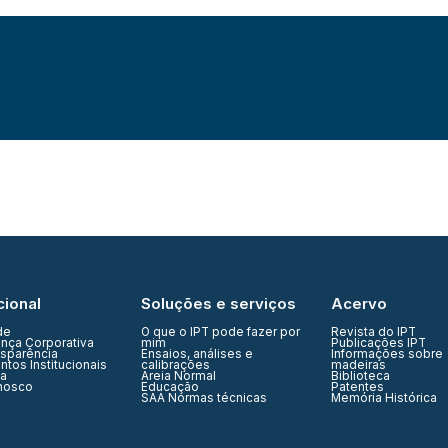
cional
Soluções e serviços
Acervo
de
O que o IPT pode fazer por
Revista do IPT
nça Corporativa
mim
Publicações IPT
nsparência
Ensaios, análises e
Informações sobre
tos Institucionais
calibrações
madeiras
ia
Areia Normal
Biblioteca
nosco
Educação
Patentes
SAA Normas técnicas
Memória Histórica