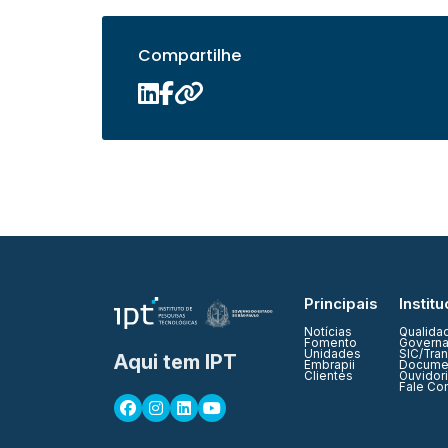
Compartilhe
Principais
Institu
Notícias
Qualida
Fomento
Governa
Unidades
SIC/Tra
Aqui tem IPT
Embrapii
Documen
Clientes
Ouvidor
Fale Co