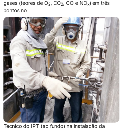
gases (teores de O
, CO
, CO e NO
) em três
2
2
x
pontos no
Técnico do IPT (ao fundo) na instalação da