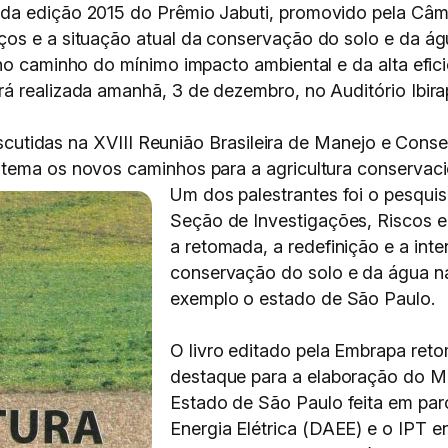
a edição 2015 do Prêmio Jabuti, promovido pela Câmar
ços e a situação atual da conservação do solo e da á
no caminho do mínimo impacto ambiental e da alta efici
á realizada amanhã, 3 de dezembro, no Auditório Ibir
 discutidas na XVIII Reunião Brasileira de Manejo e Con
tema os novos caminhos para a agricultura conservacio
Um dos palestrantes foi o pesqui
Seção de Investigações, Riscos e
a retomada, a redefinição e a int
conservação do solo e da água 
exemplo o estado de São Paulo.
O livro editado pela Embrapa re
destaque para a elaboração do Ma
Estado de São Paulo feita em par
Energia Elétrica (DAEE) e o IPT 