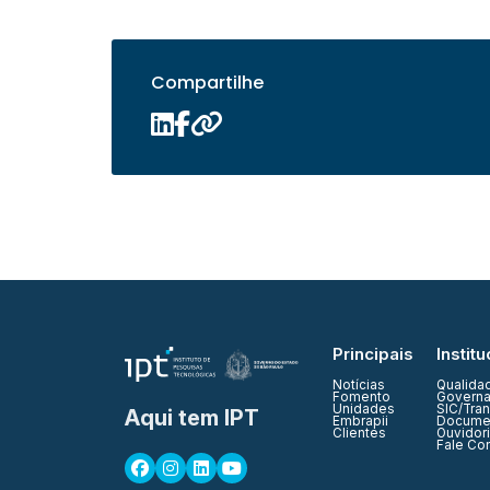
Compartilhe
Principais
Institu
Notícias
Qualida
Fomento
Governa
Unidades
SIC/Tra
Aqui tem IPT
Embrapii
Documen
Clientes
Ouvidor
Fale Co