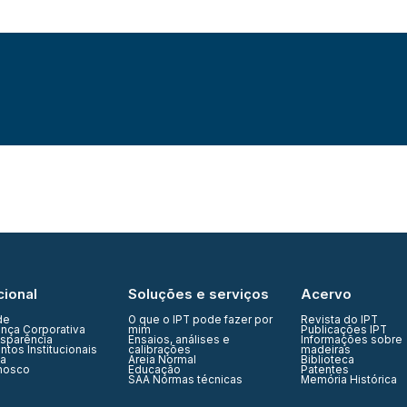
cional
Soluções e serviços
Acervo
de
O que o IPT pode fazer por
Revista do IPT
nça Corporativa
mim
Publicações IPT
nsparência
Ensaios, análises e
Informações sobre
tos Institucionais
calibrações
madeiras
ia
Areia Normal
Biblioteca
nosco
Educação
Patentes
SAA Normas técnicas
Memória Histórica