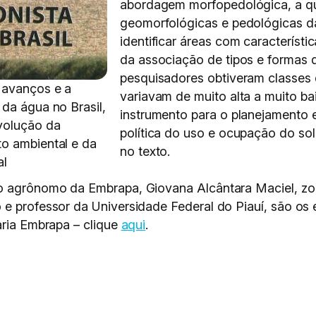
abordagem morfopedológica, a qua
geomorfológicas e pedológicas da
identificar áreas com característi
da associação de tipos e formas 
pesquisadores obtiveram classes 
 avanços e a
variavam de muito alta a muito b
da água no Brasil,
instrumento para o planejamento e
volução da
política do uso e ocupação do solo
to ambiental e da
no texto.
al
ro agrônomo da Embrapa, Giovana Alcântara Maciel, zo
e professor da Universidade Federal do Piauí, são os e
aria Embrapa – clique
aqui
.