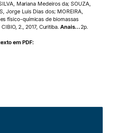
ILVA, Mariana Medeiros da; SOUZA,
OS, Jorge Luis Dias dos; MOREIRA,
es físico-químicas de biomassas
O, 2., 2017, Curitiba.
Anais…
2p.
texto em PDF: