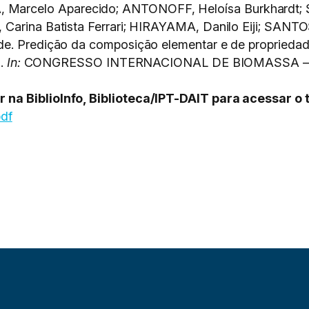
arcelo Aparecido; ANTONOFF, Heloísa Burkhardt; S
 Carina Batista Ferrari; HIRAYAMA, Danilo Eiji; SANT
de. Predição da composição elementar e de propriedad
a.
In:
CONGRESSO INTERNACIONAL DE BIOMASSA – CIBI
na BiblioInfo, Biblioteca/IPT-DAIT para acessar o 
pdf