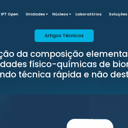
IPT Open
Unidades
Núcleos
Laboratórios
Soluções
Artigos Técnicos
ção da composição elementa
edades físico-químicas de bi
zando técnica rápida e não dest