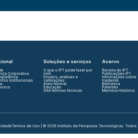
cional
Soluções e serviços
Acervo
de
O que o IPT pode fazer por
Revista do IPT
nça Corporativa
mim
Publicações IPT
nsparência
Ensaios, análises e
Informações sobre
tos Institucionais
calibrações
madeiras
ia
Areia Normal
Biblioteca
nosco
Educação
Patentes
SAA Normas técnicas
Memória Histórica
acidade
Termos de Uso
| © 2026 Instituto de Pesquisas Tecnológicas. Todos 