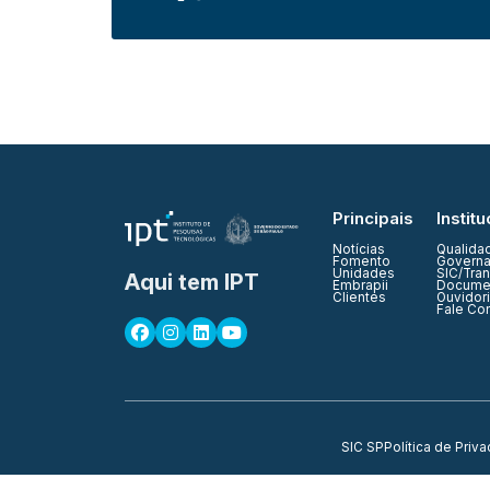
Principais
Institu
Notícias
Qualida
Fomento
Governa
Unidades
SIC/Tra
Aqui tem IPT
Embrapii
Documen
Clientes
Ouvidor
Fale Co
SIC SP
Política de Priv