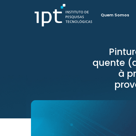
Quem Somos
Pintu
quente (
à p
prov