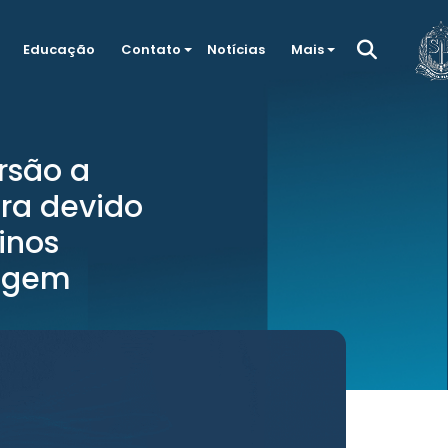
Educação
Contato
Notícias
Mais
rsão a
ra devido
inos
cagem