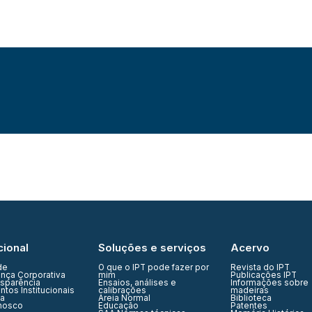
cional
Soluções e serviços
Acervo
de
O que o IPT pode fazer por
Revista do IPT
nça Corporativa
mim
Publicações IPT
nsparência
Ensaios, análises e
Informações sobre
tos Institucionais
calibrações
madeiras
ia
Areia Normal
Biblioteca
nosco
Educação
Patentes