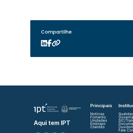
Compartilhe
Principais
Institu
Notícias
Qualida
Fomento
Governa
Unidades
SIC/Tra
Aqui tem IPT
Embrapii
Documen
Clientes
Ouvidor
Fale Co