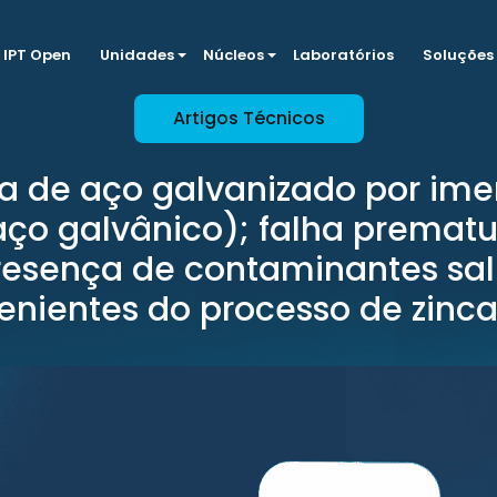
IPT Open
Unidades
Núcleos
Laboratórios
Soluções
Artigos Técnicos
ra de aço galvanizado por ime
aço galvânico); falha prematu
resença de contaminantes sal
enientes do processo de zin