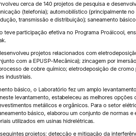
envolveu cerca de 140 projetos de pesquisa e desenvol
unicação (telefonia); automobilístico (principalmente 
rodução, transmissão e distribuição); saneamento básico
rio teve participação efetiva no Programa Proálcool, en
ak.
 desenvolveu projetos relacionados com eletrodeposiçã
junto com a EPUSP-Mecânica); zincagem por imersão a
processo de cobre químico; eletrodeposição de cromo p
 industriais.
amento básico, o Laboratório fez um amplo levantamen
 neste levantamento, estabeleceu as melhores opções 
evestimentos metálicos e orgânicos. Para o setor elétr
 saneamento básico, elaborou um conjunto de normas e
ais utilizados em usinas hidrelétricas.
seguintes projetos: detecção e mitigação da interferên