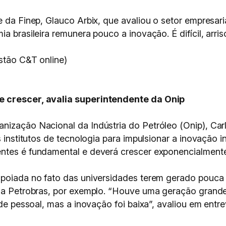
e da Finep, Glauco Arbix, que avaliou o setor empresar
a brasileira remunera pouco a inovação. É difícil, arris
estão C&T online)
e crescer, avalia superintendente da Onip
nização Nacional da Indústria do Petróleo (Onip), Ca
s institutos de tecnologia para impulsionar a inovação i
entes é fundamental e deverá crescer exponencialment
 apoiada no fato das universidades terem gerado pouc
 via Petrobras, por exemplo. “Houve uma geração grand
 de pessoal, mas a inovação foi baixa”, avaliou em entr