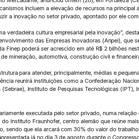
izio Mercadante, anunciou ontem (20), em Fortaleza (CE
canismos incluem a elevação de recursos na principal
uzir a inovação no setor privado, apontado por ele co
a verdadeira cultura empresarial pela inovação”, dest
volvimento das Empresas Inovadoras (Anpei), que segu
da Finep poderá ser acrescido em até R$ 2 bilhões nes
 de mineração, automotiva, construção civil e financeir
strutura para atender, principalmente, médias e peque
ência reunirá instituições como a Confederação Naciona
Sebrae), Instituto de Pesquisas Tecnológicas (IPT), In
tariamente executada pelo setor privado, numa relação
o do Instituto Fraunhofer, centro alemão que reúne mai
o, sendo que ela arcará com 30% do valor do trabalho 
 apresentada já no dia 3 de agosto durante o Congresso