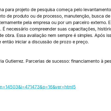
ma para projeto de pesquisa começa pelo levantamento
nto de produto ou de processo, manutenção, busca de
internamente pela empresa ou por um parceiro externo.
o. É necessário compreender suas capacitações, histór
e obra. Essa avaliação nem sempre é simples. Após iss
 então iniciar a discussão de prozo e preço.
a Gutierrez. Parcerias de sucesso: financiamento à pes
on/?m=14503&i=471473&p=16&ver=html5