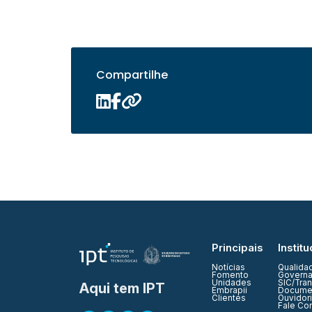
Compartilhe
Principais
Institu
Notícias
Qualida
Fomento
Governa
Unidades
SIC/Tra
Aqui tem IPT
Embrapii
Documen
Clientes
Ouvidor
Fale Co