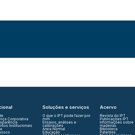
cional
Soluções e serviços
Acervo
de
O que o IPT pode fazer por
Revista do IPT
nça Corporativa
mim
Publicações IPT
nsparência
Ensaios, análises e
Informações sobre
tos Institucionais
calibrações
madeiras
ia
Areia Normal
Biblioteca
nosco
Educação
Patentes