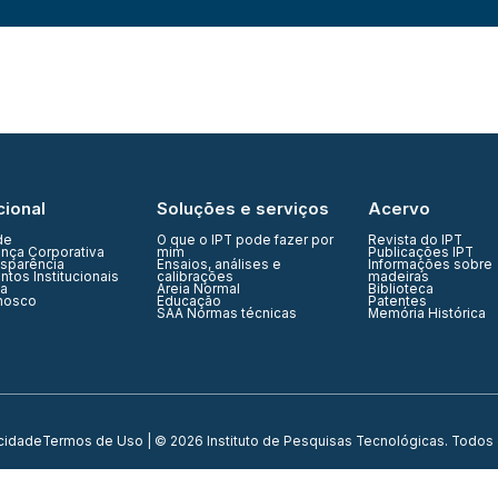
cional
Soluções e serviços
Acervo
de
O que o IPT pode fazer por
Revista do IPT
nça Corporativa
mim
Publicações IPT
nsparência
Ensaios, análises e
Informações sobre
tos Institucionais
calibrações
madeiras
ia
Areia Normal
Biblioteca
nosco
Educação
Patentes
SAA Normas técnicas
Memória Histórica
acidade
Termos de Uso
| © 2026 Instituto de Pesquisas Tecnológicas. Todos 