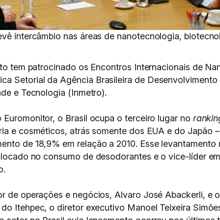
evê intercâmbio nas áreas de nanotecnologia, biotecno
tuto tem patrocinado os Encontros Internacionais de N
 Setorial da Agência Brasileira de Desenvolvimento I
ade e Tecnologia (Inmetro).
 Euromonitor, o Brasil ocupa o terceiro lugar no
rankin
aria e cosméticos, atrás somente dos EUA e do Japão 
mento de 18,9% em relação a 2010. Esse levantamento 
olocado no consumo de desodorantes e o vice-líder em p
o.
or de operações e negócios, Alvaro José Abackerli, e o
do Itehpec, o diretor executivo Manoel Teixeira Simõe