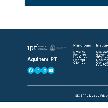
Principais
Institu
Notícias
Qualida
Fomento
Governa
Unidades
SIC/Tra
Aqui tem IPT
Embrapii
Documen
Clientes
Ouvidor
Fale Co
SIC SP
Política de Priv