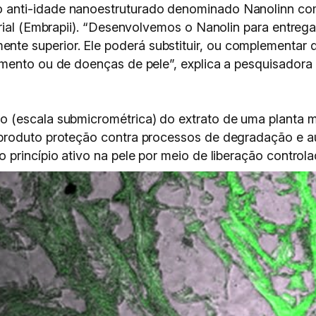
anti-idade nanoestruturado denominado Nanolinn co
rial (Embrapii). “Desenvolvemos o Nanolin para entrega
 superior. Ele poderá substituir, ou complementar d
imento ou de doenças de pele”, explica a pesquisador
 (escala submicrométrica) do extrato de uma planta m
produto proteção contra processos de degradação e au
princípio ativo na pele por meio de liberação controla