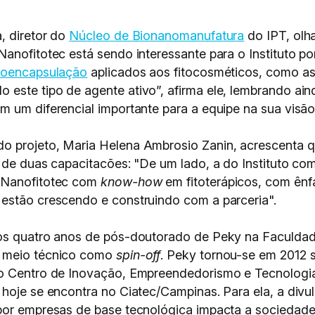
, diretor do
Núcleo de Bionanomanufatura
do IPT, olha
Nanofitotec está sendo interessante para o Instituto 
oencapsulação
aplicados aos fitocosméticos, como as
este tipo de agente ativo”, afirma ele, lembrando ain
 um diferencial importante para a equipe na sua visão
o projeto, Maria Helena Ambrosio Zanin, acrescenta q
o de duas capacitacões: "De um lado, a do Instituto c
a Nanofitotec com
know-how
em fitoterápicos, com ên
estão crescendo e construindo com a parceria".
 os quatro anos de pós-doutorado de Peky na Faculda
o meio técnico como
spin-off
. Peky tornou-se em 2012 
o Centro de Inovação, Empreendedorismo e Tecnologia 
 hoje se encontra no Ciatec/Campinas. Para ela, a div
 por empresas de base tecnológica impacta a sociedad