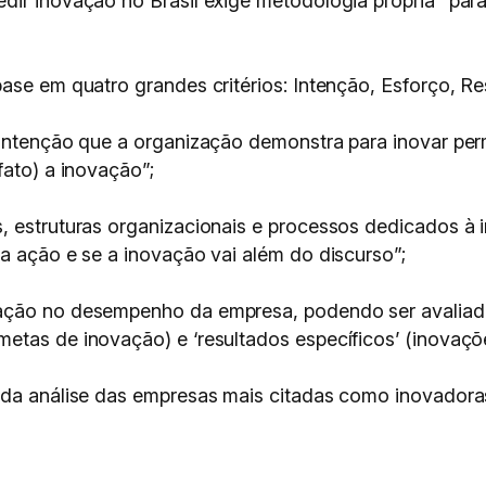
dir inovação no Brasil exige metodologia própria” para
base em quatro grandes critérios: Intenção, Esforço, R
intenção que a organização demonstra para inovar permi
fato) a inovação”;
s, estruturas organizacionais e processos dedicados 
a ação e se a inovação vai além do discurso”;
ação no desempenho da empresa, podendo ser avaliado
etas de inovação) e ‘resultados específicos’ (inovaçõe
 da análise das empresas mais citadas como inovadoras