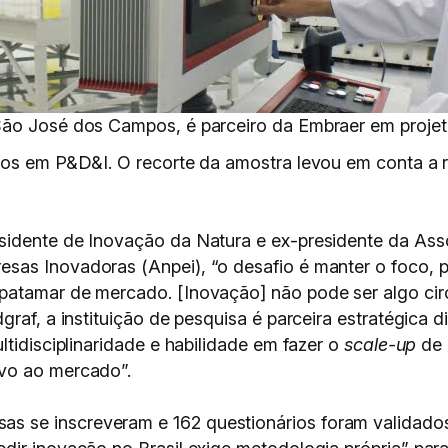
São José dos Campos, é parceiro da Embraer em proje
dos em P&D&I. O recorte da amostra levou em conta a r
sidente de Inovação da Natura e ex-presidente da Ass
s Inovadoras (Anpei), “o desafio é manter o foco, prio
atamar de mercado. [Inovação] não pode ser algo circu
raf, a instituição de pesquisa é parceira estratégica d
ltidisciplinaridade e habilidade em fazer o
scale-up
de 
vo ao mercado”.
 se inscreveram e 162 questionários foram validados