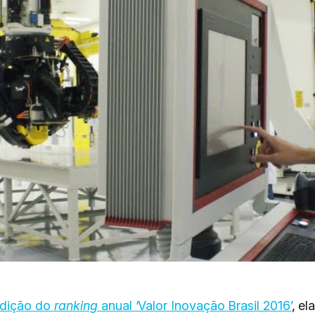
dição do
ranking
anual ‘Valor Inovação Brasil 2016’
, e