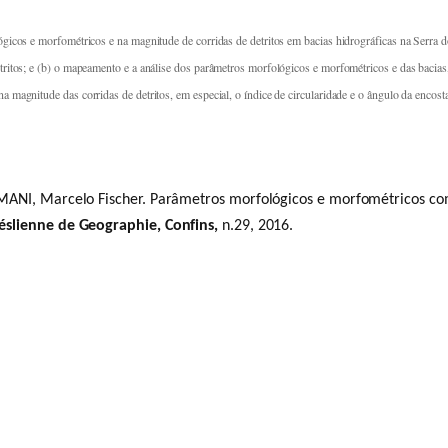
ógicos e morfométricos e na magnitude de corridas de detritos em bacias hidrográficas na Serra d
etritos; e (b) o mapeamento e a análise dos parâmetros morfológicos e morfométricos e das bacia
a magnitude das corridas de detritos, em especial, o índice de circularidade e o ângulo da encost
RAMANI, Marcelo Fischer. Parâmetros morfológicos e morfométricos co
éslienne de Geographie
, Confins,
n.29, 2016.