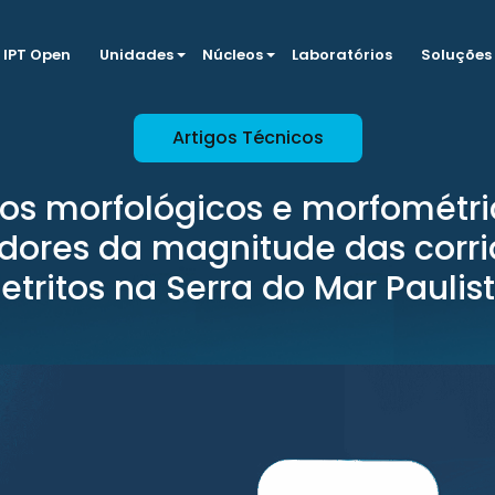
IPT Open
Unidades
Núcleos
Laboratórios
Soluções
Artigos Técnicos
os morfológicos e morfométr
dores da magnitude das corri
etritos na Serra do Mar Paulis