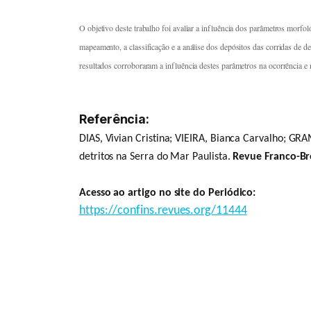
O objetivo deste trabalho foi avaliar a influência dos parâmetros morfol
mapeamento, a classificação e a análise dos depósitos das corridas de d
resultados corroboraram a influência destes parâmetros na ocorrência e n
Referência:
DIAS, Vivian Cristina; VIEIRA, Bianca Carvalho; G
detritos na Serra do Mar Paulista.
Revue Franco-Br
Acesso ao artigo no site do Periódico:
https://confins.revues.org/11444