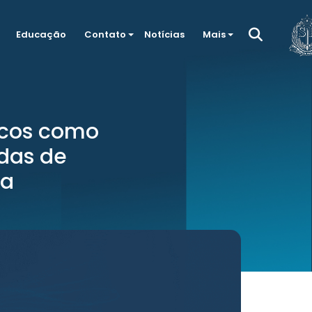
Educação
Contato
Notícias
Mais
icos como
das de
ta