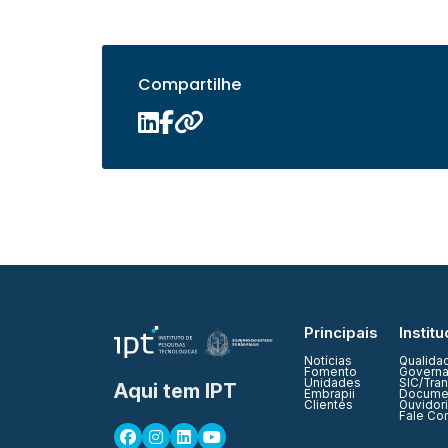
Compartilhe
Principais
Institu
Notícias
Qualida
Fomento
Governa
Unidades
SIC/Tra
Aqui tem IPT
Embrapii
Documen
Clientes
Ouvidor
Fale Co