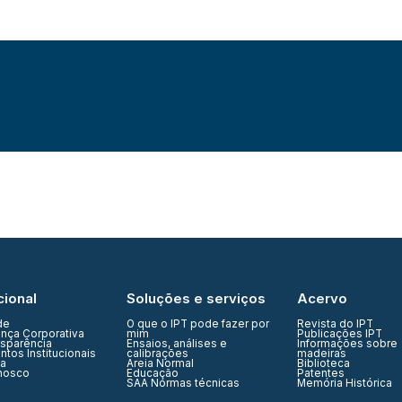
cional
Soluções e serviços
Acervo
de
O que o IPT pode fazer por
Revista do IPT
nça Corporativa
mim
Publicações IPT
nsparência
Ensaios, análises e
Informações sobre
tos Institucionais
calibrações
madeiras
ia
Areia Normal
Biblioteca
nosco
Educação
Patentes
SAA Normas técnicas
Memória Histórica