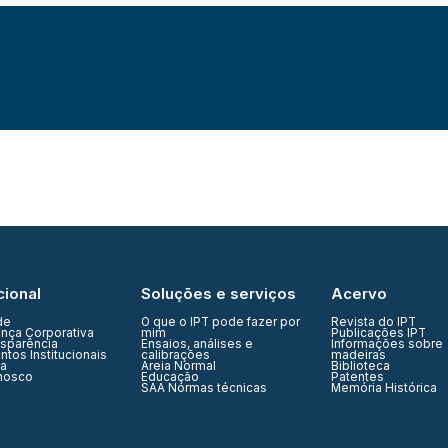
cional
Soluções e serviços
Acervo
de
O que o IPT pode fazer por
Revista do IPT
nça Corporativa
mim
Publicações IPT
nsparência
Ensaios, análises e
Informações sobre
tos Institucionais
calibrações
madeiras
ia
Areia Normal
Biblioteca
nosco
Educação
Patentes
SAA Normas técnicas
Memória Histórica