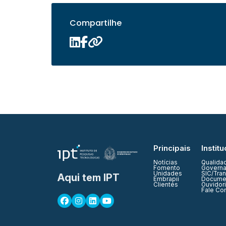
Compartilhe
Principais
Institu
Notícias
Qualida
Fomento
Governa
Unidades
SIC/Tra
Aqui tem IPT
Embrapii
Documen
Clientes
Ouvidor
Fale Co