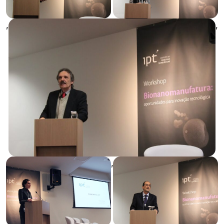
,
,
,