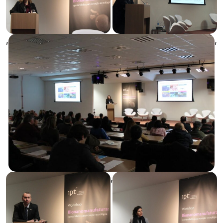
,
,
,