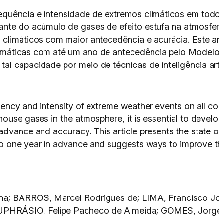
equência e intensidade de extremos climáticos em todo
ante do acúmulo de gases de efeito estufa na atmosfer
 climáticos com maior antecedência e acurácia. Este ar
imáticas com até um ano de antecedência pelo Modelo 
l capacidade por meio de técnicas de inteligência artif
uency and intensity of extreme weather events on all c
ouse gases in the atmosphere, it is essential to develop
vance and accuracy. This article presents the state of t
one year in advance and suggests ways to improve this a
ina; BARROS, Marcel Rodrigues de; LIMA, Francisco 
UPHRÁSIO, Felipe Pacheco de Almeida; GOMES, Jorge 