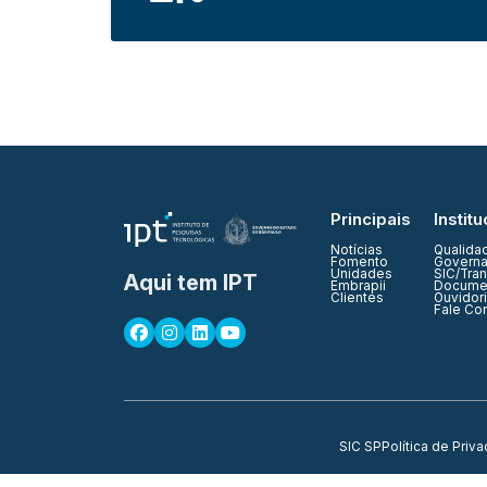
Principais
Institu
Notícias
Qualida
Fomento
Governa
Unidades
SIC/Tra
Aqui tem IPT
Embrapii
Documen
Clientes
Ouvidor
Fale Co
SIC SP
Política de Priv