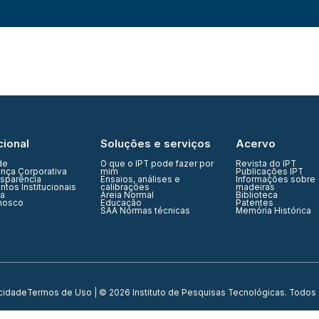
cional
Soluções e serviços
Acervo
de
O que o IPT pode fazer por
Revista do IPT
nça Corporativa
mim
Publicações IPT
nsparência
Ensaios, análises e
Informações sobre
tos Institucionais
calibrações
madeiras
ia
Areia Normal
Biblioteca
nosco
Educação
Patentes
SAA Normas técnicas
Memória Histórica
acidade
Termos de Uso
| © 2026 Instituto de Pesquisas Tecnológicas. Todos 