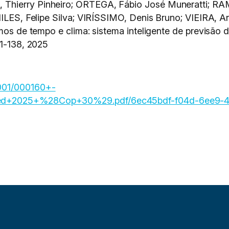
 Thierry Pinheiro; ORTEGA, Fábio José Muneratti; R
ILES, Felipe Silva; VIRÍSSIMO, Denis Bruno; VIEIRA, And
emos de tempo e clima: sistema inteligente de previsão 
111-138, 2025
001/000160+-
+ed+2025+%28Cop+30%29.pdf/6ec45bdf-f04d-6ee9-4