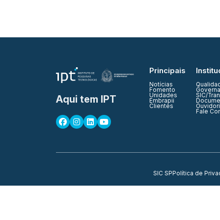
Principais
Institu
Notícias
Qualida
Fomento
Governa
Unidades
SIC/Tra
Aqui tem IPT
Embrapii
Documen
Clientes
Ouvidor
Fale Co
SIC SP
Política de Priv