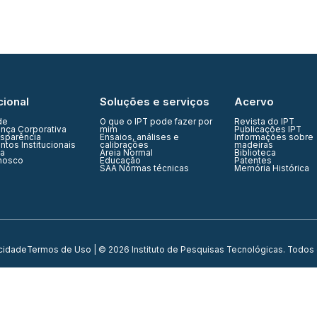
cional
Soluções e serviços
Acervo
de
O que o IPT pode fazer por
Revista do IPT
nça Corporativa
mim
Publicações IPT
nsparência
Ensaios, análises e
Informações sobre
tos Institucionais
calibrações
madeiras
ia
Areia Normal
Biblioteca
nosco
Educação
Patentes
SAA Normas técnicas
Memória Histórica
acidade
Termos de Uso
| © 2026 Instituto de Pesquisas Tecnológicas. Todos 