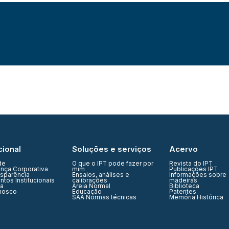
cional
Soluções e serviços
Acervo
de
O que o IPT pode fazer por
Revista do IPT
nça Corporativa
mim
Publicações IPT
nsparência
Ensaios, análises e
Informações sobre
tos Institucionais
calibrações
madeiras
ia
Areia Normal
Biblioteca
nosco
Educação
Patentes
SAA Normas técnicas
Memória Histórica