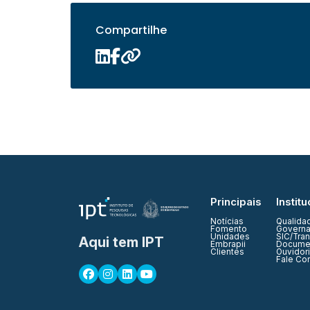
Compartilhe
Principais
Institu
Notícias
Qualida
Fomento
Governa
Unidades
SIC/Tra
Aqui tem IPT
Embrapii
Documen
Clientes
Ouvidor
Fale Co