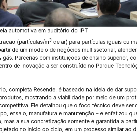
deia automotiva em auditório do IPT
3
ração (partículas/m
de ar) para partículas iguais ou 
a partir de um modelo de negócios multissetorial, aten
& gás. Parcerias com instituições de ensino superior, c
o centro de inovação a ser construído no Parque Tecn
io, completa Resende, é baseado na ideia de dar sup
odutos, mostrando a viabilidade por meio de um protó
ompetitiva. Ele detalhou que o foco técnico deve ser
tótipo, ensaio, manufatura e manutenção – e enfatizou
, mas a sua concretização somente é garantida a part
ojetado no início do ciclo, em um processo similar ao d