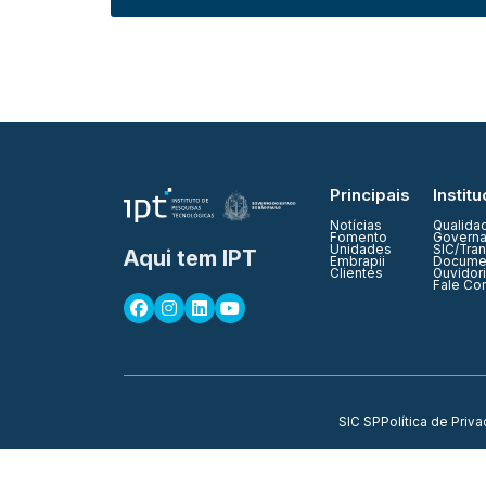
Principais
Institu
Notícias
Qualida
Fomento
Governa
Unidades
SIC/Tra
Aqui tem IPT
Embrapii
Documen
Clientes
Ouvidor
Fale Co
SIC SP
Política de Priv