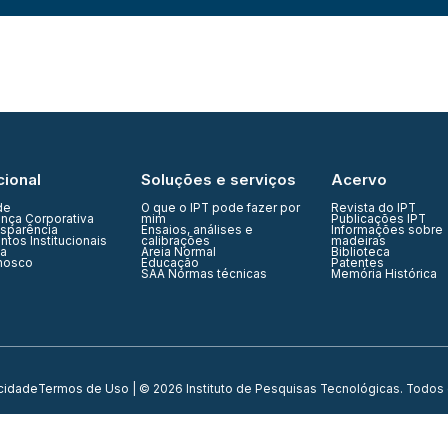
cional
Soluções e serviços
Acervo
de
O que o IPT pode fazer por
Revista do IPT
nça Corporativa
mim
Publicações IPT
nsparência
Ensaios, análises e
Informações sobre
tos Institucionais
calibrações
madeiras
ia
Areia Normal
Biblioteca
nosco
Educação
Patentes
SAA Normas técnicas
Memória Histórica
acidade
Termos de Uso
| © 2026 Instituto de Pesquisas Tecnológicas. Todos 