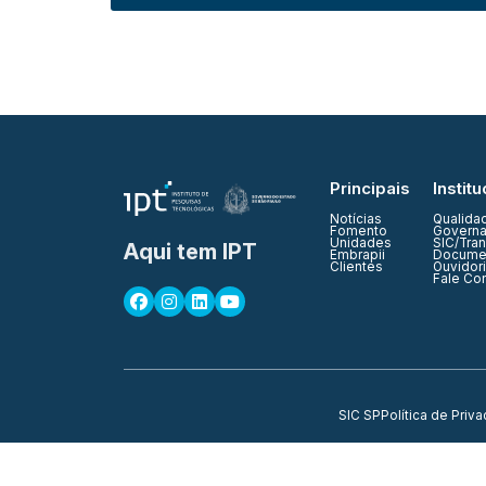
Principais
Institu
Notícias
Qualida
Fomento
Governa
Unidades
SIC/Tra
Aqui tem IPT
Embrapii
Documen
Clientes
Ouvidor
Fale Co
SIC SP
Política de Priv