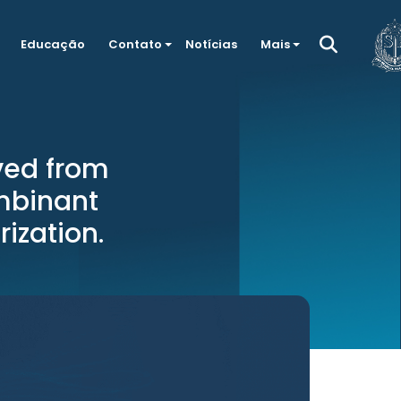
Educação
Contato
Notícias
Mais
ived from
ombinant
ization.