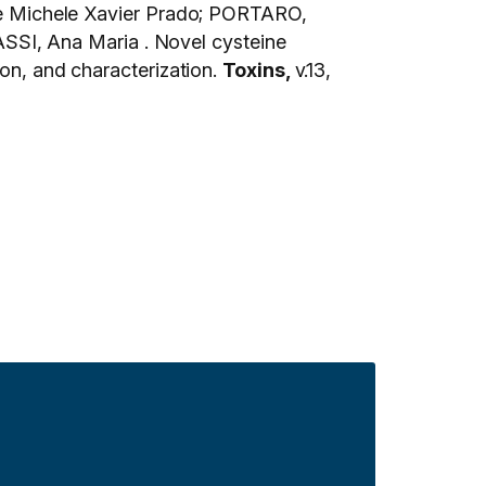
 Michele Xavier Prado; PORTARO,
SI, Ana Maria . Novel cysteine
ion, and characterization.
Toxins,
v.13,