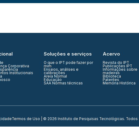
cional
Soluções e serviços
Acervo
de
O que o IPT pode fazer por
Revista do IPT
nça Corporativa
mim
Publicações IPT
nsparência
Ensaios, análises e
Informações sobre
tos Institucionais
calibrações
madeiras
ia
Areia Normal
Biblioteca
nosco
Educação
Patentes
SAA Normas técnicas
Memória Histórica
acidade
Termos de Uso
| © 2026 Instituto de Pesquisas Tecnológicas. Todos 