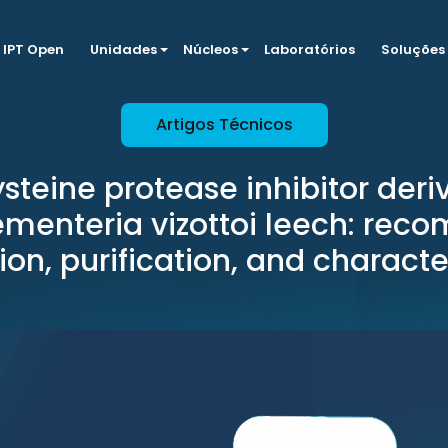
IPT Open
Unidades
Núcleos
Laboratórios
Soluções
Artigos Técnicos
steine protease inhibitor der
menteria vizottoi leech: rec
ion, purification, and character