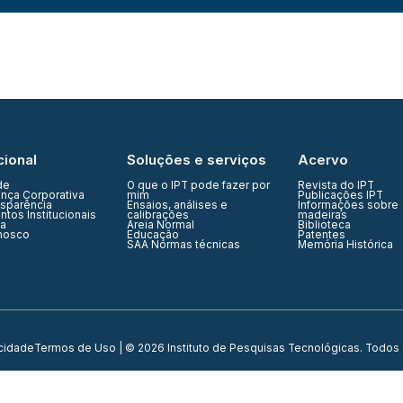
cional
Soluções e serviços
Acervo
de
O que o IPT pode fazer por
Revista do IPT
nça Corporativa
mim
Publicações IPT
nsparência
Ensaios, análises e
Informações sobre
tos Institucionais
calibrações
madeiras
ia
Areia Normal
Biblioteca
nosco
Educação
Patentes
SAA Normas técnicas
Memória Histórica
acidade
Termos de Uso
| © 2026 Instituto de Pesquisas Tecnológicas. Todos 