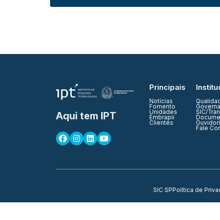
Principais
Institu
Notícias
Qualida
Fomento
Governa
Unidades
SIC/Tra
Aqui tem IPT
Embrapii
Documen
Clientes
Ouvidor
Fale Co
SIC SP
Política de Priv